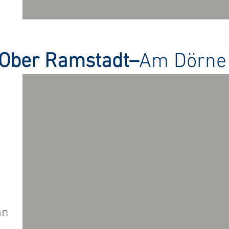
Ober Ramstadt–
Am Dörne
an