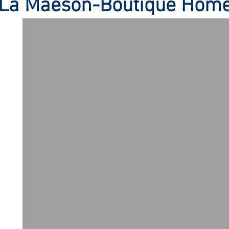
La
Maeson-Boutique Hom