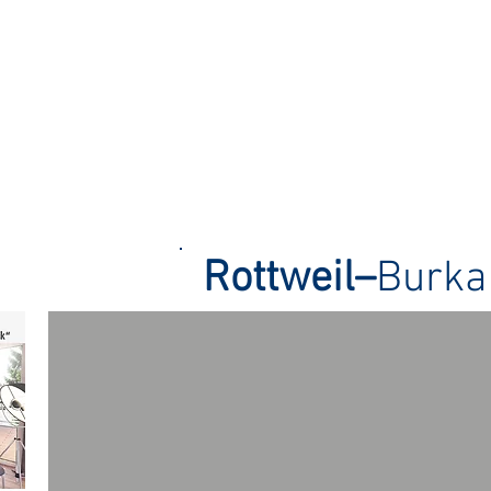
Rottweil–
Burkar